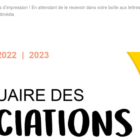
’impression ! En attendant de le recevoir dans votre boîte aux lettres
timédia