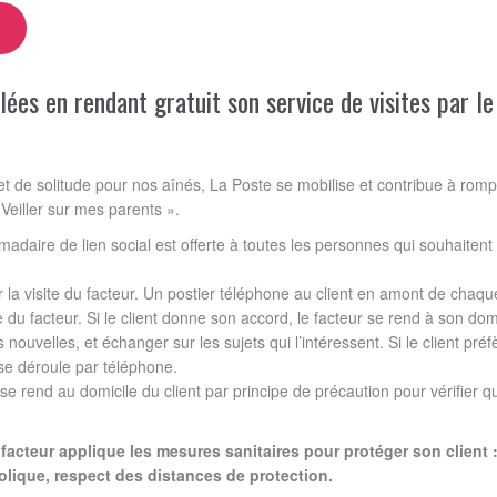
s
ées en rendant gratuit son service de visites par le
t de solitude pour nos aînés, La Poste se mobilise et contribue à rom
 Veiller sur mes parents ».
adaire de lien social est offerte à toutes les personnes qui souhaitent
r la visite du facteur. Un postier téléphone au client en amont de chaq
te du facteur. Si le client donne son accord, le facteur se rend à son dom
uvelles, et échanger sur les sujets qui l’intéressent. Si le client préf
n se déroule par téléphone.
se rend au domicile du client par principe de précaution pour vérifier q
 facteur applique les mesures sanitaires pour protéger son client 
olique, respect des distances de protection.