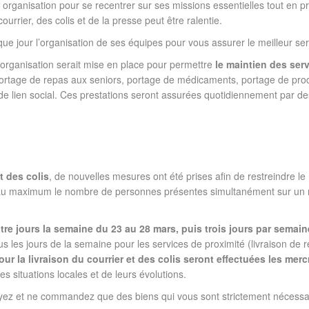
n organisation pour se recentrer sur ses missions essentielles tout en p
courrier, des colis et de la presse peut être ralentie.
ue jour l’organisation de ses équipes pour vous assurer le meilleur ser
 organisation serait mise en place pour permettre
le maintien des ser
ortage de repas aux seniors, portage de médicaments, portage de prod
 de lien social. Ces prestations seront assurées quotidiennement par d
t des colis
, de nouvelles mesures ont été prises afin de restreindre l
ter au maximum le nombre de personnes présentes simultanément sur u
atre jours la semaine du 23 au 28 mars, puis trois jours par semaine
s les jours de la semaine pour les services de proximité (livraison de 
ur la livraison du courrier et des colis seront effectuées les merc
s situations locales et de leurs évolutions.
oyez et ne commandez que des biens qui vous sont strictement nécessa