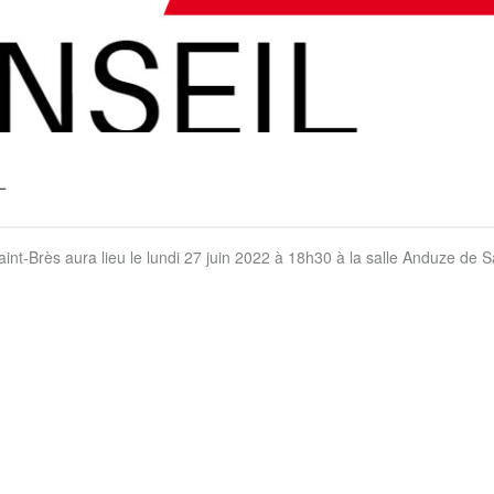
L
nt-Brès aura lieu le lundi 27 juin 2022 à 18h30 à la salle Anduze de S